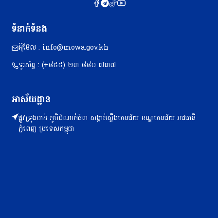
ទំនាក់ទំនង
អុីម៊ែល : info@mowa.gov.kh
ទូរស័ព្ទ : (+៨៥៥) ២៣​ ៨៨០ ៧៣៧
អាស័យដ្ឋាន
ផ្លូវទ្រុងមាន់ ភូមិដំណាក់ធំ៣ សង្កាត់ស្ទឹងមានជ័យ ខណ្ឌមានជ័យ រាជធានី
ភ្នំពេញ ប្រទេសកម្ពុជា