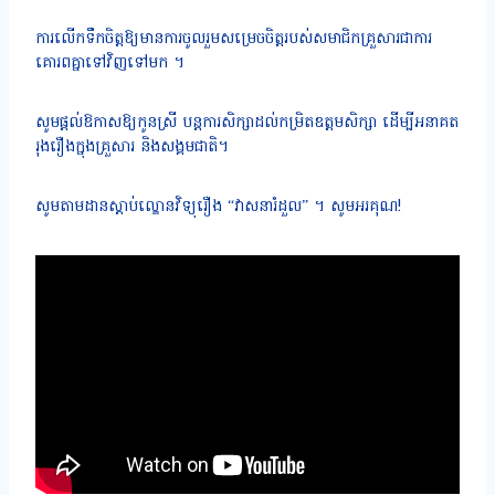
ការលើកទឹកចិត្តឱ្យមានការចូលរួមសម្រេចចិត្តរបស់សមាជិកគ្រួសារជាការ
គោរពគ្នាទៅវិញទៅមក ។
សូមផ្តល់ឱកាសឱ្យកូនស្រី បន្តការសិក្សាដល់កម្រិតឧត្តមសិក្សា ដើម្បីអនាគត
រុងរឿងក្នុងគ្រួសារ និងសង្គមជាតិ។
សូមតាមដានស្តាប់ល្ខោនវិទ្យុរឿង “វាសនារំដួល” ។ សូមអរគុណ!