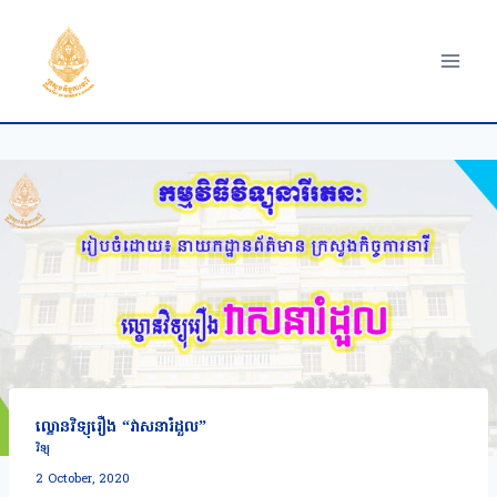
Skip
to
content
ល្ខោនវិទ្យុរឿង “វាសនារំដួល”
វិទ្យុ
2 October, 2020