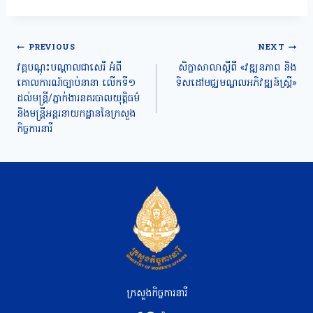
Post
PREVIOUS
NEXT
navigation
វគ្គបណ្តុះបណ្តាលជាសេរី អំពី
សិក្ខាសាលាស្តីពី «វឌ្ឍនភាព និង
គោលការណ៍ច្បាប់នានា លើកទី១
ទិសដៅមជ្ឈមណ្ឌលអភិវឌ្ឍន៍ស្រ្តី»
ដល់មន្រ្តី/ភ្នាក់ងារនគរបាលយុត្តិធម៌
និងមន្រ្តីអន្តរនាយកដ្ឋាននៃក្រសួង
កិច្ចការនារី
ក្រសួងកិច្ចការនារី