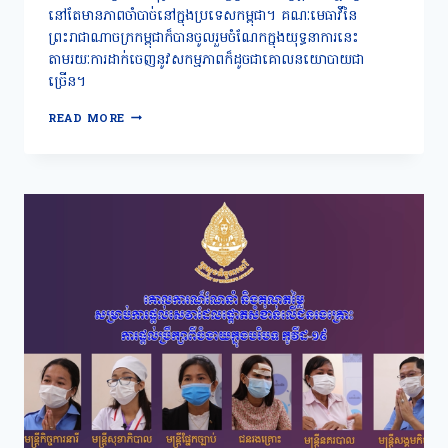
នៅតែមានភាពចាំបាច់នៅក្នុងប្រទេសកម្ពុជា។ គណៈមេធាវីនៃ
ព្រះរាជាណាចក្រកម្ពុជាក៏បានចូលរួមចំណែកក្នុងយុទ្ធនាការនេះ
តាមរយៈការដាក់ចេញនូវសកម្មភាពក៏ដូចជាគោលនយោបាយជា
ច្រើន។
គណៈ
READ MORE
មេធាវី
កម្ពុជា
ក៏បាន
ចូល
រួម
ចំណែក
ក្នុង
យុទ្ធនា
ការ
នេះ
តាមរយៈ
ការ
ដាក់
ចេញ
នូវ
សកម្មភាព
ក៏
ដូច
ជាគោល