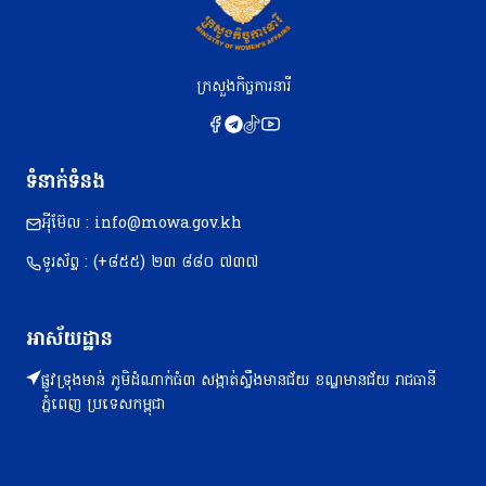
ក្រសួងកិច្ចការនារី
ទំនាក់ទំនង
អុីម៊ែល : info@mowa.gov.kh
ទូរស័ព្ទ : (+៨៥៥) ២៣​ ៨៨០ ៧៣៧
អាស័យដ្ឋាន
ផ្លូវទ្រុងមាន់ ភូមិដំណាក់ធំ៣ សង្កាត់ស្ទឹងមានជ័យ ខណ្ឌមានជ័យ រាជធានី
ភ្នំពេញ ប្រទេសកម្ពុជា