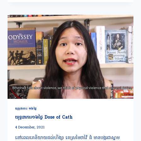
អ្នក
ត្រូវ
បាន
គេ
បំពាន
តាម
ប្រព័ន្ធ
អ៊ីនធឺណិត
យុទ្ធនាការ ១៦ថ្ងៃ
យុទ្ធនាការ១៦ថ្ងៃ Dose of Cath
4 December, 2021
នៅពេលគេនិយាយដល់ហិង្សា គេស្រមៃថាវ៉ៃ ដំ មានបង្ករជាស្នាម