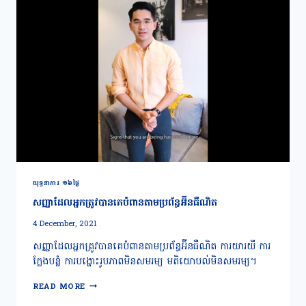
យុទ្ធនាការ ១៦ថ្ងៃ
សញ្ញាដែលអ្នកត្រូវបានគេបំពានតាមប្រព័ន្ធអ៊ីនធឺណិត
4 December, 2021
សញ្ញាដែលអ្នកត្រូវបានគេបំពានតាមប្រព័ន្ធអ៊ីនធឺណិត ការយារយី ការ
ក្លែងបន្លំ ការបង្ហោះរូបភាពមិនសមរម្យ មតិយោបល់មិនសមរម្យ។
សញ្ញា
READ MORE
ដែល