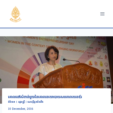
Skip
to
content
គោលដៅសំខាន់មួយនៃគោលនយោបាយសមភាពយេនឌ័រ
ព័ត៌មាន
|
រដ្ឋមន្រ្តី
|
សេចក្តីជូនដំណឹង
10 December, 2016