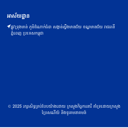
អាស័យដ្ឋាន
ផ្លូវទ្រុងមាន់ ភូមិដំណាក់ធំ៣ សង្កាត់ស្ទឹងមានជ័យ ខណ្ឌមានជ័យ រាជធានី
ភ្នំពេញ ប្រទេសកម្ពុជា
© 2025 រក្សាសិទ្ធគ្រប់បែបយ៉ាងដោយ ក្រសួងកិច្ចការនារី គាំទ្រដោយក្រសួង
ប្រៃសណីយ៍ និងទូរគមនាគមន៍