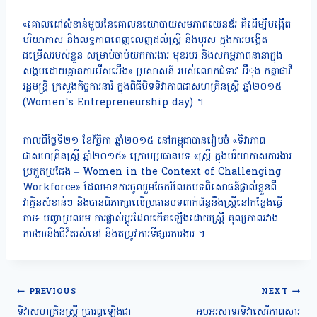
«គោលដៅសំខាន់មួយនៃគោលនយោបាយសមភាពយេនឌ័រ គឺដើម្បីបង្កើត
បរិយាកាស និងលទ្ធភាពពេញលេញដល់ស្រ្តី និងបុរស ក្នុងការបង្កើត
ជម្រើសរបស់ខ្លួន សម្រាប់ចាប់យកការងារ មុខរបរ និងសកម្មភាពនានាក្នុង
សង្គមដោយគ្មានការរើសអើង» ប្រសាសន៍ របស់លោកជំទាវ អឹុង កន្ថាផាវី
រដ្ឋមន្រ្តី ក្រសួងកិច្ចការនារី ក្នុងពិធីបិទទិវាភាពជាសហគ្រិនស្រ្តី ឆ្នាំ២០១៥
(
Women’s
Entrepreneurship day) ។
កាលពីថ្ងៃទី២១ ខែវិច្ឆិកា ឆ្នាំ២០១៥ នៅកម្ពុជាបានរៀបចំ «ទិវាភាព
ជាសហគ្រិនស្រ្តី ឆ្នាំ២០១៥» ក្រោមប្រធានបទ «ស្រ្តី ក្នុងបរិយាកាសការងារ
ប្រកួតប្រជែង – Women in the Context of Challenging
Workforce» ដែលមានការចូលរួមចែករំលែកបទពិសោធន៍ផ្ទាល់ខ្លួនពី
វាគ្មិនសំខាន់ៗ និងបានពិភាក្សាលើប្រធានបទពាក់ព័ន្ធនឹងស្រ្តីនៅកន្លែងធ្វើ
ការ៖ បញ្ហាប្រឈម ការផ្លាស់ប្តូរដែលកើតឡើងដោយស្រ្តី តុល្យភាពរវាង
ការងារនិងជីវិតរស់នៅ និងតម្រូវការទីផ្សារការងារ ។
Post
PREVIOUS
NEXT
navigation
ទិវាសហគ្រិនស្ត្រី ប្រារព្ធឡើងជា
អបអរសាទរទិវាសេរីភាពសារ