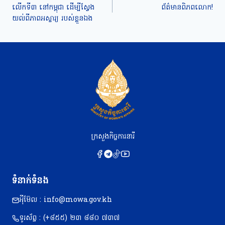
លើកទី៣ នៅកម្ពុជា ដើម្បីស្វែង
ព័ត៌មានពិភពលោក!
យល់ពីភាពអស្ចារ្យ របស់ខ្លួនឯង
ក្រសួងកិច្ចការនារី
ទំនាក់ទំនង
អុីម៊ែល : info@mowa.gov.kh
ទូរស័ព្ទ : (+៨៥៥) ២៣​ ៨៨០ ៧៣៧