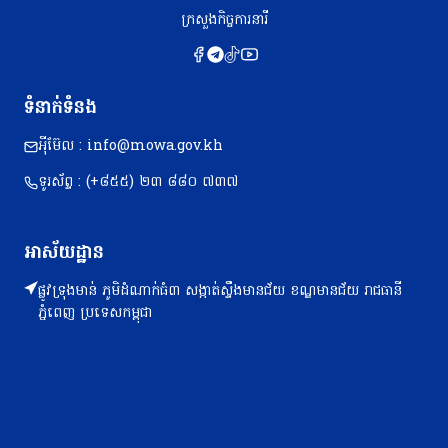
ក្រសួងកិច្ចការនារី
ទំនាក់ទំនង
អុីម៊ែល : info@mowa.gov.kh
ទូរស័ព្ទ : (+៨៥៥) ២៣​ ៨៨០ ៧៣៧
អាស័យដ្ឋាន
ផ្លូវទ្រុងមាន់ ភូមិដំណាក់ធំ៣ សង្កាត់ស្ទឹងមានជ័យ ខណ្ឌមានជ័យ រាជធានី
ភ្នំពេញ ប្រទេសកម្ពុជា