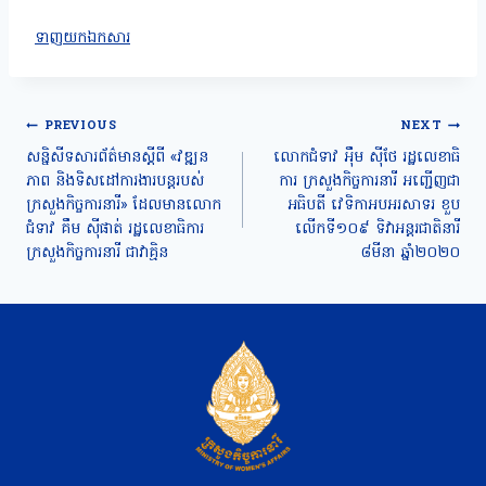
ទាញយកឯកសារ
Post
PREVIOUS
NEXT
navigation
សន្និសីទសារព័ត៌មានស្តីពី «វឌ្ឍន
លោកជំទាវ អុឹម សុីថែ រដ្ឋលេខាធិ
ភាព និងទិសដៅការងារបន្តរបស់
ការ ក្រសួងកិច្ចការនារី អញ្ជើញជា
ក្រសួងកិច្ចការនារី» ដែលមានលោក
អធិបតី វេទិកាអបអរសាទរ ខួប
ជំទាវ គឹម ស៊ីផាត់ រដ្ឋលេខាធិការ
លើកទី១០៩ ទិវាអន្តរជាតិនារី
ក្រសួងកិច្ចការនារី ជាវាគ្មិន
៨មីនា ឆ្នាំ២០២០