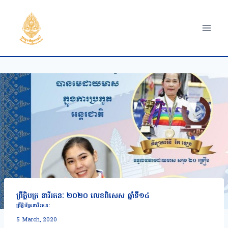
Skip
to
content
ព្រឹត្តិបត្រ នារីរតនៈ ២០២០ លេខពិសេស ឆ្នាំទី១៤
ព្រឹត្តិប័ត្រនារីរតនៈ
5 March, 2020