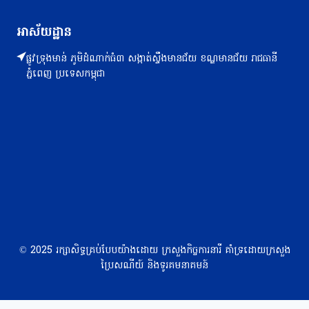
អាស័យដ្ឋាន
ផ្លូវទ្រុងមាន់ ភូមិដំណាក់ធំ៣ សង្កាត់ស្ទឹងមានជ័យ ខណ្ឌមានជ័យ រាជធានី
ភ្នំពេញ ប្រទេសកម្ពុជា
© 2025 រក្សាសិទ្ធគ្រប់បែបយ៉ាងដោយ ក្រសួងកិច្ចការនារី គាំទ្រដោយក្រសួង
ប្រៃសណីយ៍ និងទូរគមនាគមន៍