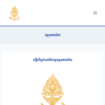
Skip
to
content
ឧត្តរមានជ័យ
មន្ទីរកិច្ចការនារីខេត្ត
ឧត្តរមានជ័យ