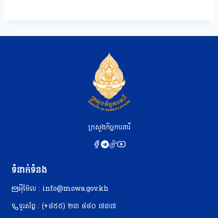
ក្រសួងកិច្ចការនារី
ទំនាក់ទំនង
អុីម៊ែល : info@mowa.gov.kh
ទូរស័ព្ទ : (+៨៥៥) ២៣​ ៨៨០ ៧៣៧