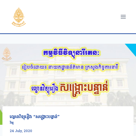
Skip
to
content
ល្ខោនវិទ្យុរឿង “សង្រ្គោះបន្ទាន់”
វិទ្យុ
24 July, 2020