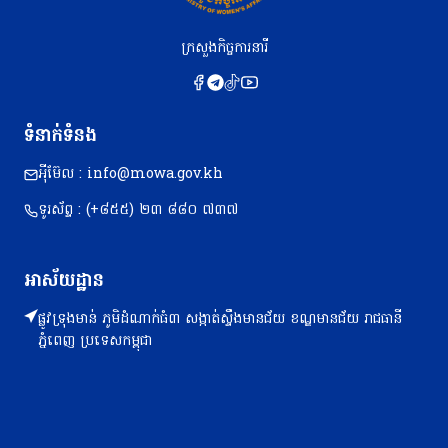
ក្រសួងកិច្ចការនារី
ទំនាក់ទំនង
អុីម៊ែល : info@mowa.gov.kh
ទូរស័ព្ទ : (+៨៥៥) ២៣​ ៨៨០ ៧៣៧
អាស័យដ្ឋាន
ផ្លូវទ្រុងមាន់ ភូមិដំណាក់ធំ៣ សង្កាត់ស្ទឹងមានជ័យ ខណ្ឌមានជ័យ រាជធានី
ភ្នំពេញ ប្រទេសកម្ពុជា