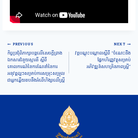
Post
PREVIOUS
NEXT
navigation
កិច្ចប្រជុំពិភាក្សាបន្តលើសេចក្តីព្រាង
វគ្គបណ្តុះបណ្តាលស្តីពី “ចំណេះដឹង
ឯកសារជំនួយស្មារតី ស្តីពី
ផ្នែកហិរញ្ញវត្ថុសម្រាប់
គោលការណ៍នៃការណែនាំនៃការ
អភិវឌ្ឍន៍សហគ្រិនភាពស្រ្តី”
អនុវត្តល្អៗសម្រាប់ការសម្រុះសម្រួល
ជាអ្នកឆ្លើយតបនឹងអំពើហិង្សាលើស្រ្តី