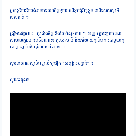
ប្រពន្ធតែងតែចង់បានការយកចិត្តទុកដាក់ពីអ្នកជុំវិញខ្លួន ជាពិសេសស្វាមី
របស់គាត់ ។
ស្រ្តីមានផ្ទៃពោះ ត្រូវតាំងចិត្ត និងថែទាំសុខភាព ។ សញ្ញាគ្រោះថ្នាក់ពេល
សម្រាលកូនមានច្រើនណាស់ ដូច្នេះស្វាមី និងភរិយាយគួរពិគ្រោះជាមួយគ្រូ
ពេទ្យ ស្តាប់និងធ្វើតាមការណែនាំ ។
សូមតាមដានស្តាប់ល្ខោនវិទ្យុរឿង “សង្រ្គោះបន្ទាន់” ។
សូមអរគុណ!