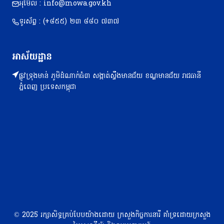
អុីម៊ែល : info@mowa.gov.kh
ទូរស័ព្ទ : (+៨៥៥) ២៣​ ៨៨០ ៧៣៧
អាស័យដ្ឋាន
ផ្លូវទ្រុងមាន់ ភូមិដំណាក់ធំ៣ សង្កាត់ស្ទឹងមានជ័យ ខណ្ឌមានជ័យ រាជធានី
ភ្នំពេញ ប្រទេសកម្ពុជា
© 2025 រក្សាសិទ្ធគ្រប់បែបយ៉ាងដោយ ក្រសួងកិច្ចការនារី គាំទ្រដោយក្រសួង