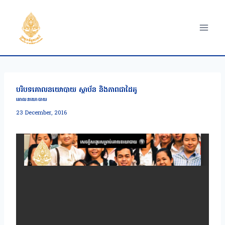
Skip
to
content
បរិបទគោលនយោបាយ ស្ថាប័ន និងភាពជាដៃគូ
គោលនយោបាយ
23 December, 2016