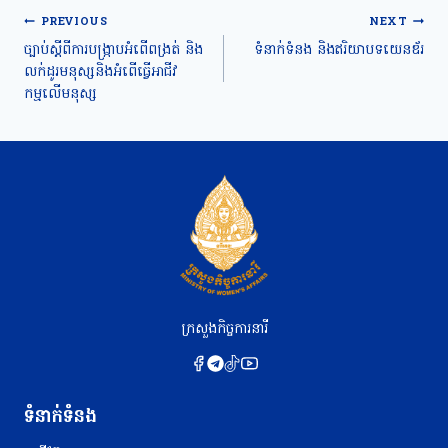
Post
PREVIOUS
NEXT
navigation
ច្បាប់ស្តីពីការបង្រ្កាបអំពើពង្រត់ និង
ទំនាក់ទំនង និងឥរិយាបទយេនឌ័រ
លក់ដូរមនុស្សនិងអំពើធ្វើអាជីវ
កម្មលើមនុស្ស
ក្រសួងកិច្ចការនារី
ទំនាក់ទំនង