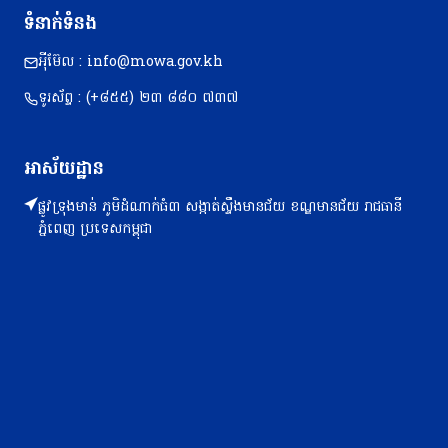
ទំនាក់ទំនង
អុីម៊ែល : info@mowa.gov.kh
ទូរស័ព្ទ : (+៨៥៥) ២៣​ ៨៨០ ៧៣៧
អាស័យដ្ឋាន
ផ្លូវទ្រុងមាន់ ភូមិដំណាក់ធំ៣ សង្កាត់ស្ទឹងមានជ័យ ខណ្ឌមានជ័យ រាជធានី
ភ្នំពេញ ប្រទេសកម្ពុជា