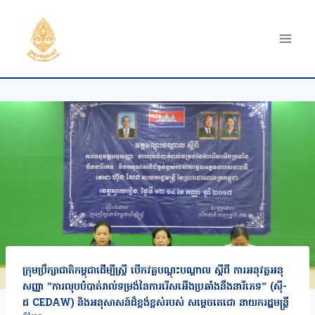
Skip
to
content
ក្រុមប្រឹក្សាជាតិកម្ពុជាដើម្បីស្ត្រី បើកវគ្គបណ្តុះបណ្តាល ស្តីពី ការអនុវត្តអនុ
សញ្ញា ”ការលុបបំបាត់រាល់ទម្រង់នៃការរើសអើងប្រឆាំងនឹងនារីភេទ” (ស៊ី-
ដ CEDAW) និងអនុសាសន៍ដ៏ខ្ពង់ខ្ពស់របស់ សម្តេចតេជោ នាយករដ្ឋមន្ត្រី