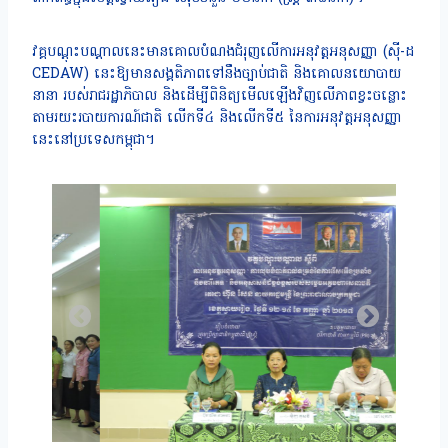
វគ្គបណ្តុះបណ្តាលនេះមានគោលបំណងជំរុញលើការអនុវត្តអនុសញ្ញា (ស៊ី-ដ
CEDAW) នេះឱ្យមានសង្គតិភាពទៅនឹងច្បាប់ជាតិ និងគោលនយោបាយ
នានា របស់រាជរដ្ឋាភិបាល និងដើម្បីពិនិត្យមើលឡើងវិញលើភាពខ្វះចន្លោះ
តាមរយះរបាយការណ៍ជាតិ លើកទី៤ និងលើកទី៥ នៃការអនុវត្តអនុសញ្ញា
នេះនៅប្រទេសកម្ពុជា។