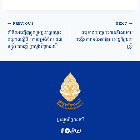
Post
PREVIOUS
NEXT
navigation
លិខិតអញ្ជើញចូលរួមក្នុងវគ្គបណ្តុះ
គម្រោងបញ្ជ្រាបយេនឌ័រសម្រាប់
បណ្តាលស្តីពី “ការតម្រង់ទិស ដល់
បង្កើនភាពអង់អាចផ្នែកសេដ្ឋកិច្ចដល់
មន្ត្រីរាជការថ្មី ក្រសួងកិច្ចការនារី”
ស្ត្រី
ក្រសួងកិច្ចការនារី