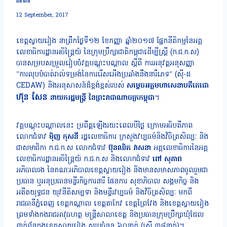
ព័ត៌មាន
12 September, 2017
ខេត្តស្វាយរៀង​​ នាព្រឹកថ្ងៃទី១២ ខែកញ្ញា ឆ្នាំ២០១៧ ផ្នែកនីតិកម្មនៃអគ្គ
លេខាធិការដ្ឋានអចិន្ត្រៃយ៍ នៃក្រុមប្រឹក្សាជាតិកម្ពុជាដើម្បីស្ត្រី (ក.ជ.ក.ស)
បានសម្របសម្រួលរៀបចំវគ្គបណ្តុះបណ្តាល ស្តីពី ការអនុវត្តអនុសញ្ញា
”ការលុបបំបាត់រាល់ទម្រង់នៃការរើសអើងប្រឆាំងនឹងនារីភេទ” (ស៊ី-ដ
CEDAW) និងអនុសាសន៍ដ៏ខ្ពង់ខ្ពស់របស់
សម្តេចអគ្គមហាសេនាបតីតេជោ
ហ៊ុន សែន
នាយករដ្ឋមន្ត្រី នៃព្រះរាជាណាចក្រកម្ពុជា
។
វគ្គបណ្តុះបណ្តាលនេះ ប្រពឹត្តឡើងរយះពេលបីថ្ងៃ ក្រោមអធិបតីភាព
លោកជំទាវ
ម៉ិញ កុសនី
​ រដ្ឋលេខាធិការ ក្រសួងវប្បធម៌និងវិចិត្រសិល្បៈ និង
ជាសមាជិកា ក.ជ.ក.ស លោកជំទាវ​
ប៊ុនឈិត វាសនា
អគ្គលេខាធិការ​នៃអគ្គ
លេខាធិការដ្ឋានអចិន្ត្រៃយ៍​ ក.ជ.ក.ស និងលោកជំទាវ
ពៅ សុភាព
អភិបាលរង នៃគណៈអភិបាលខេត្តស្វាយរៀង និងមានសមាសភាពចូលរួមជា
ប្រធាន ឬអនុប្រធានមន្ទីរកិច្ចការនារី ផែនការ សុខាភិបាល សង្គមកិច្ច និង
អតីតយុទ្ធជន យុវនីតិសម្បទា និងមន្ទីរវប្បធម៌ និងវិចិត្រសិល្បៈ មកពី
រាជធានីភ្នំពេញ ខេត្តកណ្តាល ខេត្តតាកែវ ខេត្តព្រៃវែង និងខេត្តស្វាយរៀង
ព្រមទាំងកងរាជអាវុធហត្ថ មន្ត្រីសាលាខេត្ត និងប្រធានក្រុមប្រឹក្សាឃុំដែល
ពាក់ព័ន្ធក្នុងខេត្តស្វាយរៀង សរុបចំនួន ៦០នាក់ (ស្ត្រី ៣៨នាក់)។