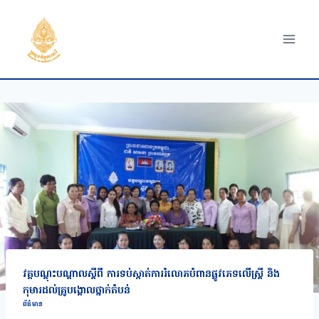
Skip
to
content
វគ្គបណ្តុះបណ្តាលស្តីពី ការទប់ស្កាត់ការរំលោភបំពានផ្លូវភេទលើស្ត្រី និង
កុមារដល់គ្រូបង្គោលថ្នាក់តំបន់
ព័ត៌មាន