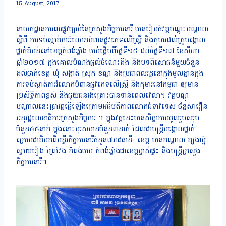
15 August, 2017
នាយកដ្ឋានការពារផ្លូវច្បាប់នៃក្រសួងកិច្ចការនារី បានរៀបចំវគ្គបណ្តុះបណ្តាល
ស្តីពី ការទប់ស្កាត់ការរំលោភបំពានផ្លូវភេទលើស្ត្រី និងកុមារដល់គ្រូបង្គោល
ថ្នាក់តំបន់នៅខេត្តកំពង់ឆ្នាំង ចាប់ផ្តើមពីថ្ងៃទី១៥ ដល់ថ្ងៃទី១៧ ខែសីហា
ឆ្នាំ២០១៧ ក្នុងគោលបំណងផ្តល់ចំណេះដឹង និងបទពិសោធន៏មួយចំនួន
ដល់ថ្នាក់ខេត្ត ឃុំ សង្កាត់ ស្រុក ខណ្ឌ និងប្រជាពលរដ្ឋនៅក្នុងមូលដ្ឋានក្នុង
ការទប់ស្កាត់ការរំលោភបំពានផ្លូវភេទលើស្ត្រី និងកុមារនៅកម្ពុជា ឲ្យមាន
ប្រសិទ្ឋិភាពខ្ពស់ និងជួយជនរងគ្រោះបានទាន់ពេលវេលា។ វគ្គបណ្តុ
បណ្តាលនេះប្រារព្វធ្វើឡើងក្រោមអធិបតីភាពលោកជំទាវទេស ច័ន្ទសារឿន
អនុរដ្ឋលេខាធិការក្រសួងកិច្ចការ ។ ក្នុងវគ្គនេះមានសិក្ខាកាមចូលរួមសរុប
ចំនួន៤៥នាក់ ក្នុងនោះបុរសមានចំនួន៣នាក់ ដែលជាមន្រ្តីបង្គោលថ្នាក់
ក្រោមជាតិមកពីមន្ទីរកិច្ចការនារីចំនួន៧រាជធានី- ខេត្ត មានកណ្តាល ត្បូងឃ្មុំ
ស្វាយរៀង ព្រៃវែង កំពង់ចាម កំពង់ឆ្នាំងជាខេត្តម្ចាស់ផ្ទះ និងមន្ត្រីក្រសួង
កិច្ចការនារី។