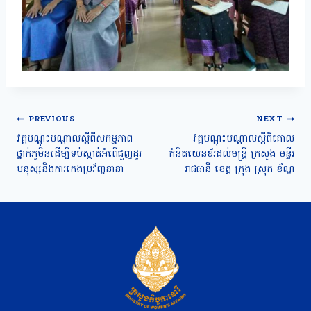
Post
PREVIOUS
NEXT
navigation
វគ្គបណ្តុះបណ្តាលស្តីពីសកម្មភាព
វគ្គបណ្តុះបណ្តាលស្តីពីគោល
ថ្នាក់ភូមិនដើម្បីទប់ស្កាត់អំពើជួញដូរ
គំនិតយេនឌ័រដល់មន្ត្រី ក្រសួង មន្ទីរ
មនុស្សនិងការកេងប្រវ័ញ្ចនានា
រាជធានី ខេត្ត ក្រុង ស្រុក ខ័ណ្ឌ