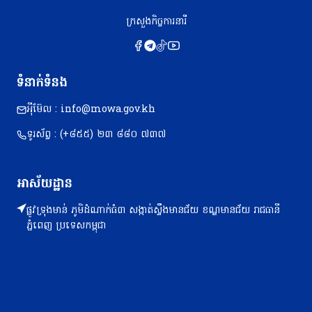
ក្រសួងកិច្ចការនារី
ទំនាក់ទំនង
អុីម៊ែល : info@mowa.gov.kh
ទូរស័ព្ទ : (+៨៥៥) ២៣​ ៨៨០ ៧៣៧
អាស័យដ្ឋាន
ផ្លូវទ្រុងមាន់ ភូមិដំណាក់ធំ៣ សង្កាត់ស្ទឹងមានជ័យ ខណ្ឌមានជ័យ រាជធានី
ភ្នំពេញ ប្រទេសកម្ពុជា