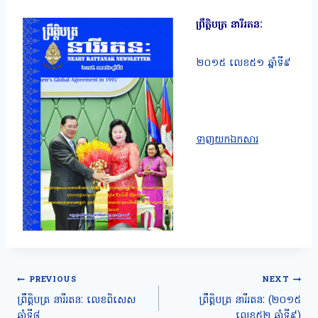
ព្រឹត្តិបត្រ នារីរតនៈ
២០១៥ លេខ៥១ ឆ្នាំទី៩
ទាញយកឯកសារ
Post
PREVIOUS
NEXT
navigation
ព្រឹត្តិបត្រ នារីរតនៈ លេខពិសេស
ព្រឹត្តិបត្រ នារីរតនៈ (២០១៥
ឆ្នាំទី៨
លេខ៥២ ឆ្នាំទី៩)