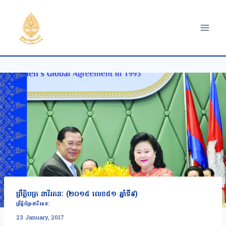
Skip
to
content
ព្រឹត្តិបត្រ នារីរតនៈ (២០១៥ លេខ៥១ ឆ្នាំទី៩)
ព្រឹត្តិប័ត្រនារីរតនៈ
23 January, 2017