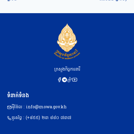
ក្រសួងកិច្ចការនារី
ទំនាក់ទំនង
អុីម៊ែល : info@mowa.gov.kh
ទូរស័ព្ទ : (+៨៥៥) ២៣​ ៨៨០ ៧៣៧