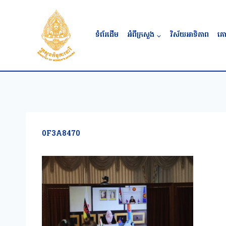
Skip
to
content
ទំព័រដើម
អំពីក្រសួង
វិស័យអាទិភាព
គោ
0F3A8470