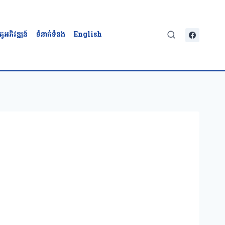
គូអភិវឌ្ឍន៍
ទំនាក់ទំនង
English