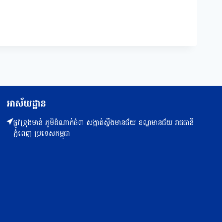
អាស័យដ្ឋាន
ផ្លូវទ្រុងមាន់ ភូមិដំណាក់ធំ៣ សង្កាត់ស្ទឹងមានជ័យ ខណ្ឌមានជ័យ រាជធានី
ភ្នំពេញ ប្រទេសកម្ពុជា