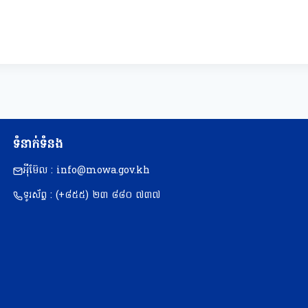
ទំនាក់ទំនង
អុីម៊ែល : info@mowa.gov.kh
ទូរស័ព្ទ : (+៨៥៥) ២៣​ ៨៨០ ៧៣៧