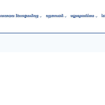
លយោបាយ និងបទដ្ឋានគតិយុទ្ធ
យុទ្ធនាការជាតិ
មជ្ឈមណ្ឌលព័ត៌មាន
ដៃ