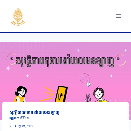
Skip
to
content
សុវត្ថិភាពកុមារនៅពេលអនឡាញ
យុទ្ធនាការឌីជីថល
26 August, 2021