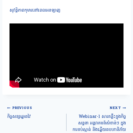
សុវត្ថិភាពកុមារនៅពេលអនឡាញ
Post
PREVIOUS
NEXT
navigation
កិច្ចសន្សាឆ្លាតវៃ
Webinar-1 សារគន្លឹះក្នុងកិច្ច
សន្ទនា អន្តរាគមន៍សំខាន់ៗ ក្នុង
ការទប់ស្កាត់ និងឆ្លើយតបហានិភ័យ